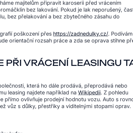
áme majitelům připravit karoserii před vrácením
omáčklin bez lakování. Pokud je lak neporušený, čas
lu, bez přelakování a bez zbytečného zásahu do
ografií poškození přes
https://zadnedulky.cz/
. Podívám
ude orientační rozsah práce a zda se oprava stihne př
 PŘI VRÁCENÍ LEASINGU T
polečnosti, která ho dále prodává, přeprodává nebo
jmu leasing najdete například na
Wikipedii
. Z pohledu
ože přímo ovlivňuje prodejní hodnotu vozu. Auto s rovn
ež vůz s důlky, přestřiky a viditelnými stopami oprav.