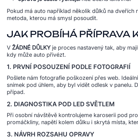
Pokud má auto například několik důlků na dveřích n
metoda, kterou má smysl posoudit.
JAK PROBÍHÁ PŘÍPRAVA 
V
ŽÁDNÉ DŮLKY
je proces nastavený tak, aby majit
kdy může auto přivézt.
1. PRVNÍ POSOUZENÍ PODLE FOTOGRAFIÍ
Pošlete nám fotografie poškození přes web. Ideální
snímek pod úhlem, aby byl vidět odlesk v panelu. 
případ.
2. DIAGNOSTIKA POD LED SVĚTLEM
Při osobní návštěvě kontrolujeme karoserii pod pr
promáčkliny, napětí kolem důlku i skrytá místa, kt
3. NÁVRH ROZSAHU OPRAVY