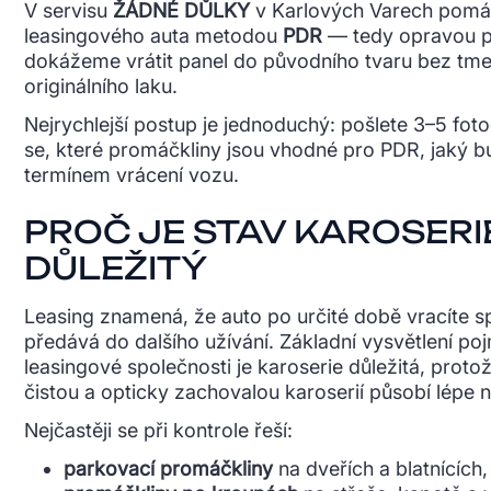
V servisu
ŽÁDNÉ DŮLKY
v Karlových Varech pomáh
leasingového auta metodou
PDR
— tedy opravou pr
dokážeme vrátit panel do původního tvaru bez tme
originálního laku.
Nejrychlejší postup je jednoduchý: pošlete 3–5 fot
se, které promáčkliny jsou vhodné pro PDR, jaký b
termínem vrácení vozu.
PROČ JE STAV KAROSERIE
DŮLEŽITÝ
Leasing znamená, že auto po určité době vracíte s
předává do dalšího užívání. Základní vysvětlení po
leasingové společnosti je karoserie důležitá, prot
čistou a opticky zachovalou karoserií působí lépe n
Nejčastěji se při kontrole řeší:
parkovací promáčkliny
na dveřích a blatnících,