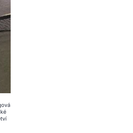
ngová
aké
tví