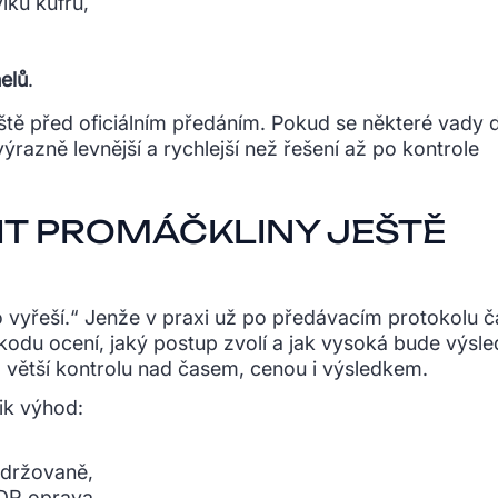
íku kufru,
nelů
.
ště před oficiálním předáním. Pokud se některé vady d
ýrazně levnější a rychlejší než řešení až po kontrole
IT PROMÁČKLINY JEŠTĚ
to vyřeší.“ Jenže v praxi už po předávacím protokolu č
kodu ocení, jaký postup zvolí a jak vysoká bude výsl
větší kontrolu nad časem, cenou i výsledkem.
ik výhod:
udržovaně,
DR oprava,