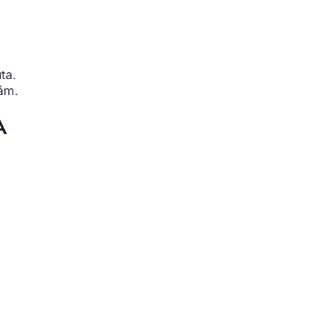
ta.
kám.
A