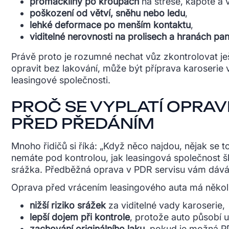
promáčkliny po kroupách
na střeše, kapotě a v
poškození od větví, sněhu nebo ledu
,
lehké deformace po menším kontaktu
,
viditelné nerovnosti na prolisech a hranách pa
Právě proto je rozumné nechat vůz zkontrolovat je
opravit bez lakování, může být příprava karoserie v
leasingové společnosti.
PROČ SE VYPLATÍ OPRAV
PŘED PŘEDÁNÍM
Mnoho řidičů si říká: „Když něco najdou, nějak se 
nemáte pod kontrolou, jak leasingová společnost š
srážka. Předběžná oprava v PDR servisu vám dává 
Oprava před vrácením leasingového auta má někol
nižší riziko srážek
za viditelné vady karoserie,
lepší dojem při kontrole
, protože auto působí 
zachování originálního laku
, pokud je možná P