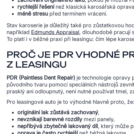
rychlejší řešení
než klasická karosářská oprava
méně stresu
před termínem vrácení.
Stav karoserie je důležitý také pro zůstatkovou ho
například
Edmunds Appraisal
, dlouhodobě pracují 
To platí i v běžné praxi při leasingu: čím lépe ka
PROČ JE PDR VHODNÉ P
Z LEASINGU
PDR (Paintless Dent Repair)
je technologie opravy p
původního tvaru pomocí speciálních nástrojů zevnit
prasklý ani odloupnutý, není nutné používat tmel, zá
Pro leasingové auto je to výhodné hlavně proto, že
originální lak zůstává zachovaný
,
nevznikají barevné rozdíly
mezi panely,
nepřibývá zbytečně lakovaný díl
, který může p
oprava je často rychlejší
než běžná lakovna.