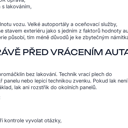
 s lakováním,
dnotu vozu. Velké autoportály a oceňovací služby,
se stavem exteriéru jako s jedním z faktorů hodnoty au
roserie působí, tím méně důvodů je ke zbytečným námit
RÁVĚ PŘED VRÁCENÍM AUT
romáčklin bez lakování. Technik vrací plech do
ř panelu nebo lepicí technikou zvenku. Pokud lak není
klad, lak ani rozstřik do okolních panelů.
:
ři kontrole vyvolat otázky,