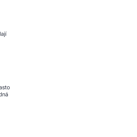
ají
asto
edná