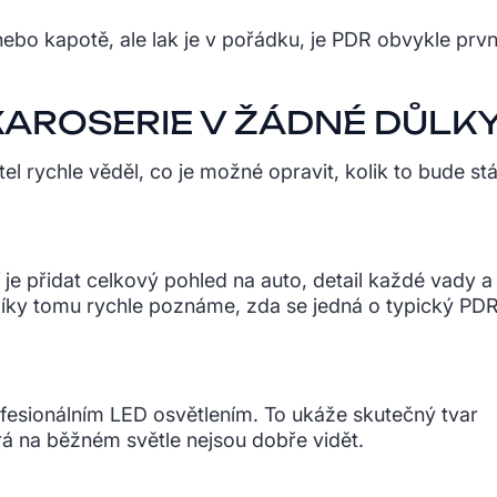
ebo kapotě, ale lak je v pořádku, je PDR obvykle prvn
KAROSERIE V ŽÁDNÉ DŮLK
el rychle věděl, co je možné opravit, kolik to bude stá
 je přidat celkový pohled na auto, detail každé vady a
Díky tomu rychle poznáme, zda se jedná o typický PD
ofesionálním LED osvětlením. To ukáže skutečný tvar
erá na běžném světle nejsou dobře vidět.