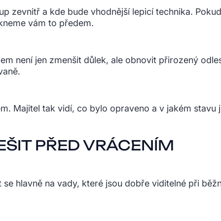
up zevnitř a kde bude vhodnější lepicí technika. Poku
řekneme vám to předem.
em není jen zmenšit důlek, ale obnovit přirozený odle
vaně.
 Majitel tak vidí, co bylo opraveno a v jakém stavu 
ŘEŠIT PŘED VRÁCENÍM
e hlavně na vady, které jsou dobře viditelné při běž