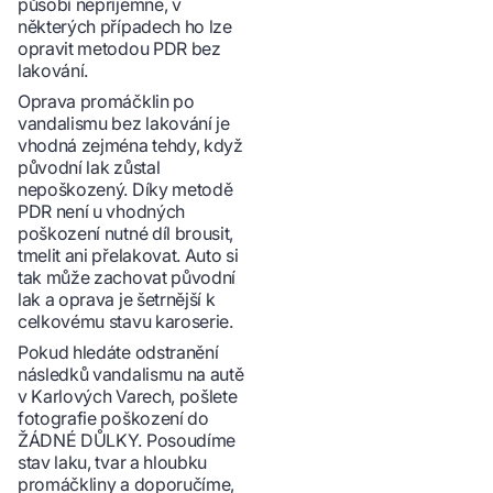
působí nepříjemně, v
některých případech ho lze
opravit metodou PDR bez
lakování.
Oprava promáčklin po
vandalismu bez lakování je
vhodná zejména tehdy, když
původní lak zůstal
nepoškozený. Díky metodě
PDR není u vhodných
poškození nutné díl brousit,
tmelit ani přelakovat. Auto si
tak může zachovat původní
lak a oprava je šetrnější k
celkovému stavu karoserie.
Pokud hledáte odstranění
následků vandalismu na autě
v Karlových Varech, pošlete
fotografie poškození do
ŽÁDNÉ DŮLKY. Posoudíme
stav laku, tvar a hloubku
promáčkliny a doporučíme,