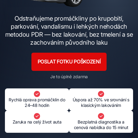
Odstraňujeme promáčkliny po krupobití,
parkování, vandalismu i lehkých nehodách
metodou PDR — bez lakování, bez tmelení a se
zachováním původního laku
POSLAT FOTKU POŠKOZENÍ
Je to úplně zdarma
Rychlá oprava promáčklin do
Úspora až 70% ve srovnání s
24–48 hodin
klasickým lakováním
Zaruka na celý život auta
Bezplatná diagnostika a
cenová nabídka do 15 minut