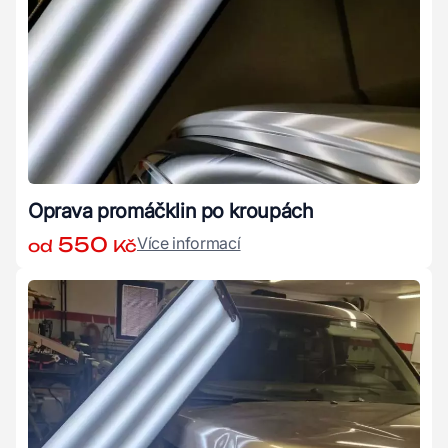
Oprava promáčklin po kroupách
550
Více informací
od
Kč