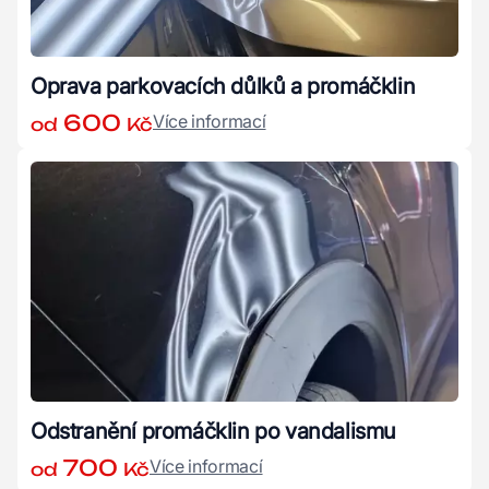
Oprava parkovacích důlků a promáčklin
600
Více informací
od
Kč
Odstranění promáčklin po vandalismu
700
Více informací
od
Kč