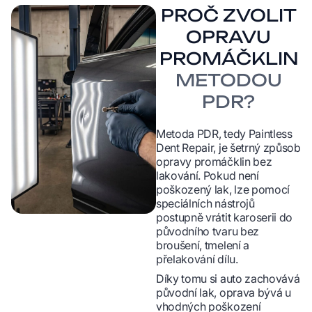
PROČ ZVOLIT
OPRAVU
PROMÁČKLIN
METODOU
PDR?
Metoda PDR, tedy Paintless
Dent Repair, je šetrný způsob
opravy promáčklin bez
lakování. Pokud není
poškozený lak, lze pomocí
speciálních nástrojů
postupně vrátit karoserii do
původního tvaru bez
broušení, tmelení a
přelakování dílu.
Díky tomu si auto zachovává
původní lak, oprava bývá u
vhodných poškození