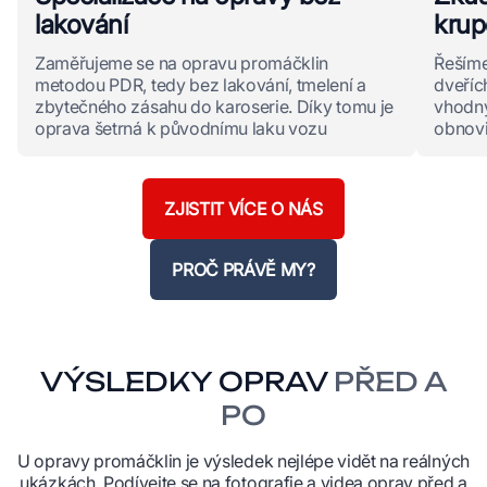
lakování
krup
Zaměřujeme se na opravu promáčklin
Řešíme
metodou PDR, tedy bez lakování, tmelení a
dveříc
zbytečného zásahu do karoserie. Díky tomu je
vhodn
oprava šetrná k původnímu laku vozu
obnovi
ZJISTIT VÍCE O NÁS
PROČ PRÁVĚ MY?
VÝSLEDKY OPRAV
PŘED A
PO
U opravy promáčklin je výsledek nejlépe vidět na reálných
ukázkách. Podívejte se na fotografie a videa oprav před a