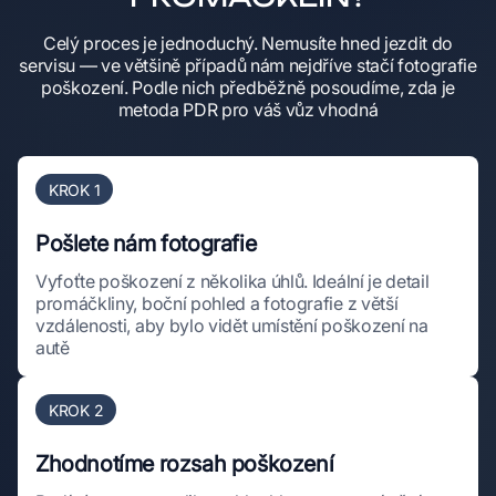
Celý proces je jednoduchý. Nemusíte hned jezdit do
servisu — ve většině případů nám nejdříve stačí fotografie
poškození. Podle nich předběžně posoudíme, zda je
metoda PDR pro váš vůz vhodná
KROK 1
Pošlete nám fotografie
Vyfoťte poškození z několika úhlů. Ideální je detail
promáčkliny, boční pohled a fotografie z větší
vzdálenosti, aby bylo vidět umístění poškození na
autě
KROK 2
Zhodnotíme rozsah poškození