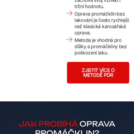
zachová svůj vzhled i
tržní hodnotu.
Oprava promáčklin bez
lakování je často rychlejší
než klasická karosářská
oprava.
Metoda je vhodná pro
důlky a promáčkliny bez
poškození laku.
ZJISTIT VÍCE O
METODĚ PDR
JAK PROBÍHÁ
OPRAVA
PROMÁČKLIN?