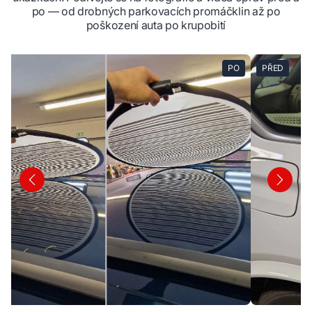
po — od drobných parkovacích promáčklin až po
poškození auta po krupobití
PO
PŘED