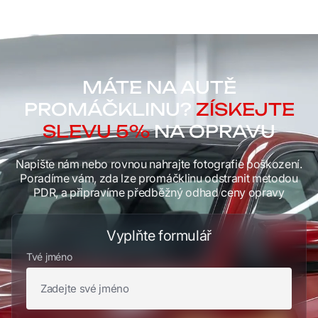
MÁTE NA AUTĚ
PROMÁČKLINU?
ZÍSKEJTE
SLEVU 5%
NA OPRAVU
Napište nám nebo rovnou nahrajte fotografie poškození.
Poradíme vám, zda lze promáčklinu odstranit metodou
PDR, a připravíme předběžný odhad ceny opravy
Vyplňte formulář
Tvé jméno