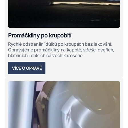
Promáčkliny po krupobití
Rychlé odstranění důlků po kroupách bez lakování.
Opravujeme promáčkliny na kapotě, střeše, dveřích,
blatnících i dalších částech karoserie
VÍCE O OPRAVĚ