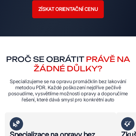
ZÍSKAT ORIENTAČNÍ CENU
PROČ SE OBRÁTIT
PRÁVĚ NA
ŽÁDNÉ DŮLKY?
Specializujeme se na opravu promáčklin bez lakování
metodou PDR. Každé poškození nejdříve pečlivě
posoudíme, vysvětlíme možnosti opravy a doporučíme
řešení, které dává smysl pro konkrétní auto
Specializace na opravy bez
Zkuš