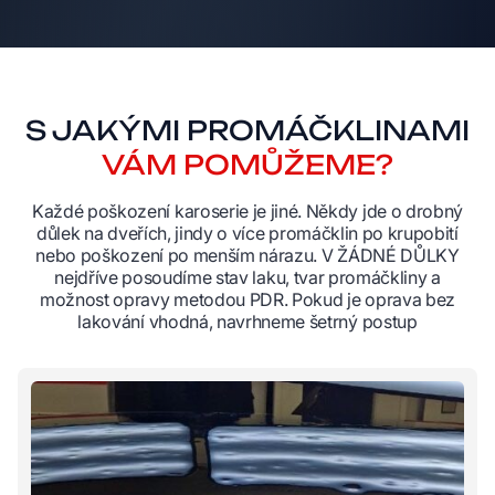
S JAKÝMI PROMÁČKLINAMI
VÁM POMŮŽEME?
Každé poškození karoserie je jiné. Někdy jde o drobný
důlek na dveřích, jindy o více promáčklin po krupobití
nebo poškození po menším nárazu. V ŽÁDNÉ DŮLKY
nejdříve posoudíme stav laku, tvar promáčkliny a
možnost opravy metodou PDR. Pokud je oprava bez
lakování vhodná, navrhneme šetrný postup